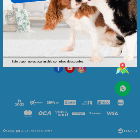
Newsletter
¡Suscribite y recibí todas nuestras novedades!



© Copyright 2026 / Vet. Las Garzas