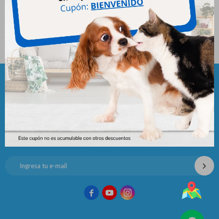
Equilibrio Gato Urinary 2 Kgs
1.527
$
Newsletter
¡Suscribite y recibí todas nuestras novedades!


