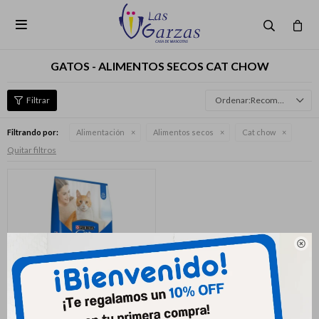

GATOS - ALIMENTOS SECOS CAT CHOW
Recomendados
Filtrando por:
Alimentación
Alimentos secos
Cat chow
Quitar filtros
