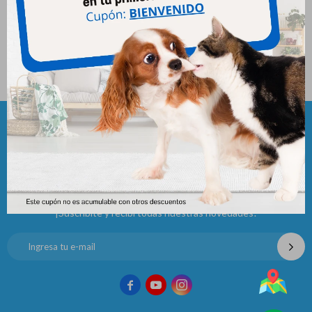
Cat Chow Adultos Pescado
15kgs * 3kg
3.583
$
Newsletter
¡Suscribite y recibí todas nuestras novedades!


