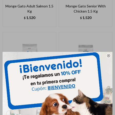
Monge Gato Adult Salmon 1.5
Monge Gato Senior With
Kg
Chicken 1.5 Kg
1.520
1.520
$
$

Monge Gato Urinary 1.5 Kg
Monge Gatito Kitten Trucha
1.5 Kg
1.520
$
1.520
$