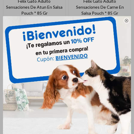
Felix Gato Adulto
Felix Gato Adulto
Sensaciones De Atun En Salsa
Sensaciones De Carne En
Pouch * 85 Gr
Salsa Pouch * 85 Gr
50
50
$
$

Felix Gato Adulto
Felix Gatito Sensaciones
Sensaciones De Salmon En
Pescado Salsa Pouch * 85 Gr
Salsa Pouch * 85 Gr
50
$
50
$