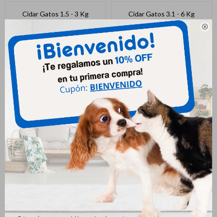
Cidar Gatos 1.5 - 3 Kg
Cidar Gatos 3.1 - 6 Kg
617
688
$
$

Power Comprimido Gatos 3.1
Power Comprimido Gatos 2 A
A 6 Kg
3 Kg
387
337
$
$