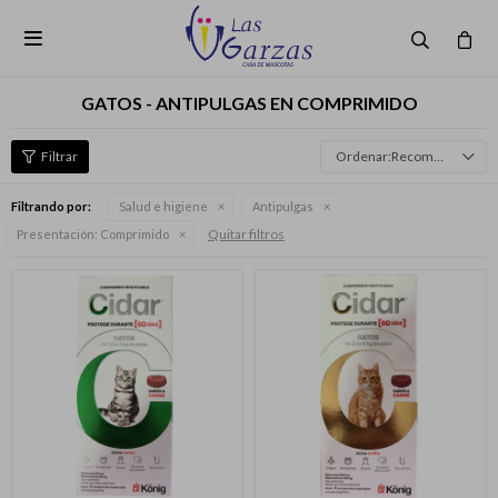

GATOS - ANTIPULGAS EN COMPRIMIDO
Recomendados
Filtrando por:
Salud e higiene
Antipulgas
Quitar filtros
Presentación:
Comprimido