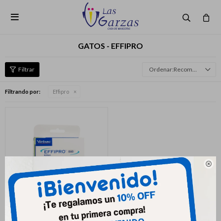

GATOS - EFFIPRO
Recomendados
Filtrando por:
Effipro
