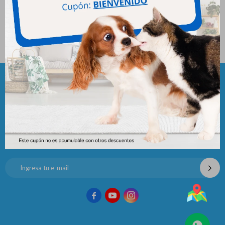
Effipro Duo Kitten Menos De
6 Kg
740
$
Newsletter
¡Suscribite y recibí todas nuestras novedades!


