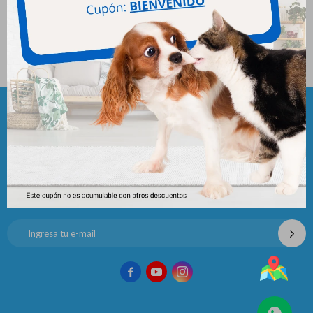
Monge Perro Cach Salmon &
Monge Gato Adult Rabbit 1.5
Rice 2.5 Kg
Kg
1.688
1.520
$
$
Newsletter
¡Suscribite y recibí todas nuestras novedades!


