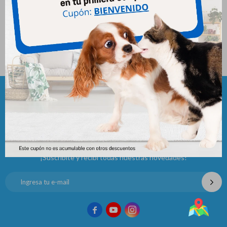
Cinturon De Seguridad Para
Auto
216
$
Newsletter
¡Suscribite y recibí todas nuestras novedades!


