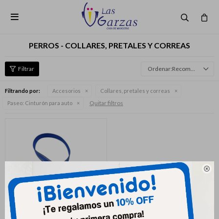

PERROS - COLLARES, PRETALES Y CORREAS
Recomendados
Filtrando por:
Accesorios
Collares, pretales y correas
Quitar filtros
Paseo:
Cinturón para auto
