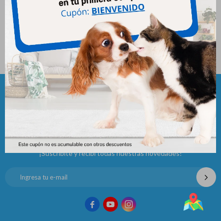
Correa Ferplast G15/120
Correa Cinta 30 Mm 8 Mts
Color Verde Pequeño
993
$
425
$
Newsletter
¡Suscribite y recibí todas nuestras novedades!


