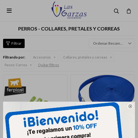

PERROS - COLLARES, PRETALES Y CORREAS
Recomendados
Filtrando por:
Accesorios
Collares, pretales y correas
Quitar filtros
Paseo:
Correa
