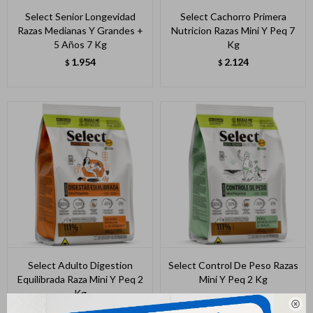
Select Senior Longevidad
Select Cachorro Primera
Razas Medianas Y Grandes +
Nutricion Razas Mini Y Peq 7
5 Años 7 Kg
Kg
1.954
2.124
$
$
Select Adulto Digestion
Select Control De Peso Razas
Equilibrada Raza Mini Y Peq 2
Mini Y Peq 2 Kg
Kg
639
$

682
$