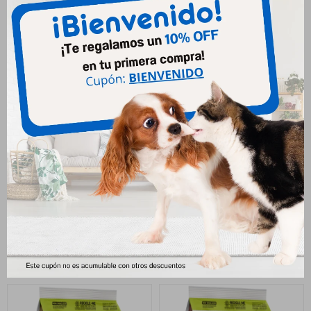
Select Control De Peso Razas
Select Senior Longevidad
Mini Y Peq 7 Kg
Raza Mini Y Peq + 7 Años 2
Kgs
1.890
$
778
$