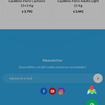
Equilibrio Perro Cachorro
Equilibrio Perro Adulto Light
15+3 Kg
15 Kg
3.790
3.441
$
$
Newsletter
¡Suscribite y recibí todas nuestras novedades!


