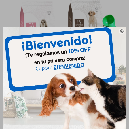

Equilibrio Perro Cardiac 2 Kgs
Equilibrio Perro Intestinal 7.5
Kgs
933
$
3.147
$