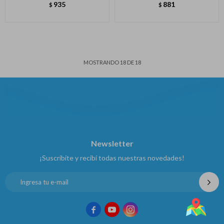
935
881
$
$
MOSTRANDO
18
DE
18
Newsletter
¡Suscribite y recibí todas nuestras novedades!


