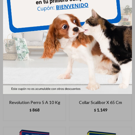
Pulgout Talco 100 Gr
Power Comprimido Gatos 2 A
3 Kg
226
$
337
$
Revolution Perro 5 A 10 Kg
Collar Scalibor X 65 Cm
868
1.149
$
$