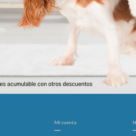
dar Perros 12.1 - 25 Kg
Cidar Perros 25.1 - 50 Kg
657
835
$
$
Mi cuenta
N