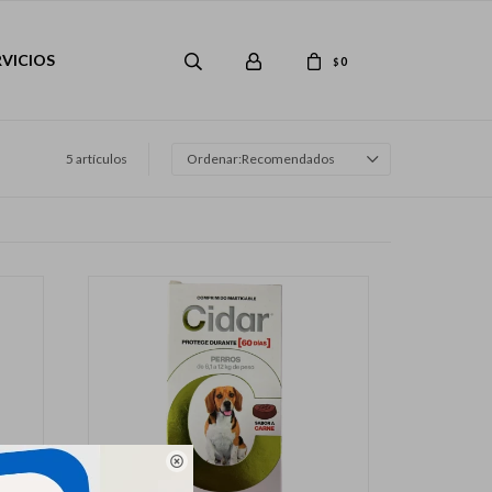
RVICIOS
0
$
5 artículos
Recomendados
