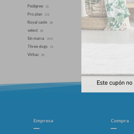
Ci
Pedigree
(3)
Pro plan
(23)
Royal canin
(8)
select
(8)
Sin marca
(209)
Three dogs
(3)
Virbac
(8)
Empresa
Compra