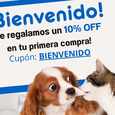
Cidar Perros 1.5 - 3 Kg
Cidar Perros 3.1 - 6 Kg
395
440
$
$