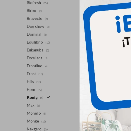
Biofresh
(22)
Birbo
(8)
Bravecto
(6)
Dog chow
(6)
Dominal
(8)
Equilibrio
(10)
Eukanuba
(5)
Excellent
(2)
Frontline
(6)
Frost
(10)
Hills
(18)
Hpm
(22)
Konig
(5)
Max
(5)
Monello
(8)
Monge
(16)
Nexgard
(16)