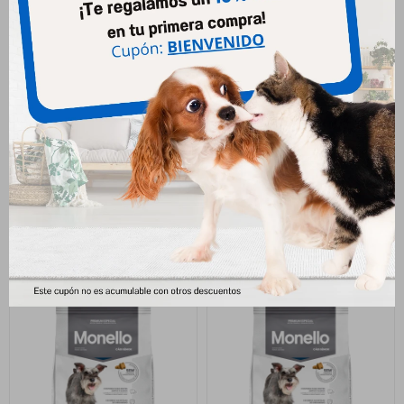
Monello Perro Adulto
Monello Perro Adulto
Tradicional 7 Kg
Tradicional 15 Kg +2 Kg
1.321
2.593
$
$