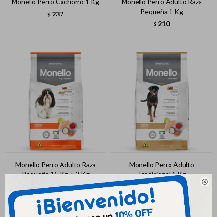
Monello Perro Cachorro 1 Kg
Monello Perro Adulto Raza
Pequeña 1 Kg
237
$
210
$
Monello Perro Adulto Raza
Monello Perro Adulto
Pequeña 15 Kg + 2 Kg
Tradicional 1 Kg

2.876
199
$
$