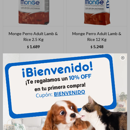
Monge Perro Adult Lamb &
Monge Perro Adult Lamb &
Rice 2.5 Kg
Rice 12 Kg
1.689
5.248
$
$
