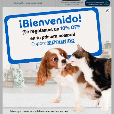

Pro Plan Urinary Gato 3kg
Pro Plan Urinary Gato 15kg
2.127
7.589
$
$
Pro Plan Urinary Gato 7.5kg
4.014
$