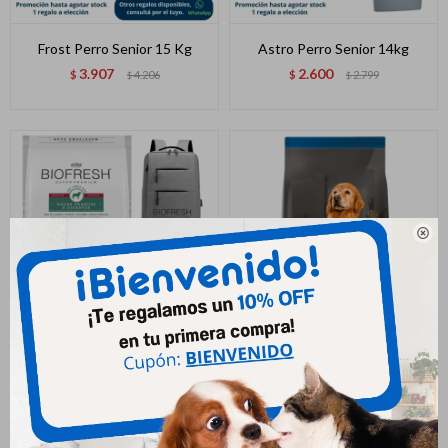
Frost Perro Senior 15 Kg
Astro Perro Senior 14kg
3.907
2.600
$
4.206
$
2.799
$
$

Biofresh Senior Razas
Pro Plan Active Mind (senior)
Grandes X 15 Kg
M/l 3kg
4.720
2.003
$
5.250
$
$