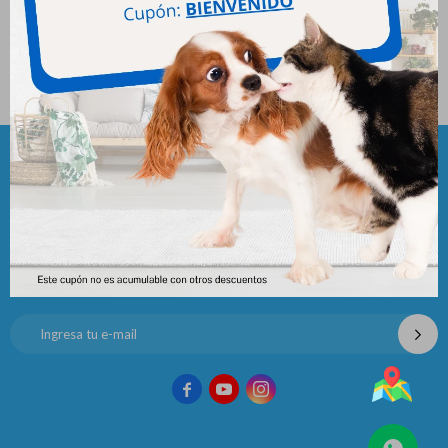
Max Perro Adulto Buffet 22
Kg
3.415
$
Newsletter
¡Suscribite y recibí todas nuestras novedades!


