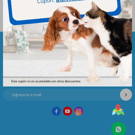
Raza Gato Castrado X 10 Kg
Raza Gato Cachorro X 8 Kg
1.399
1.176
$
$
Newsletter
¡Suscribite y recibí todas nuestras novedades!


