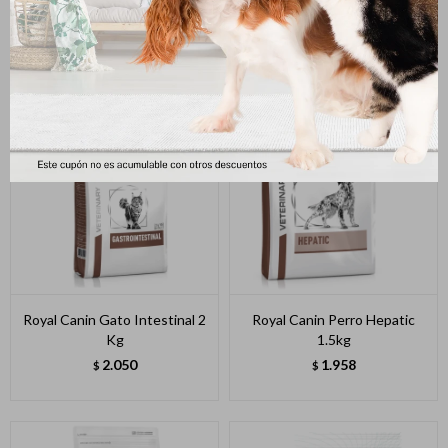
1.5 Kg
2.490
$
1.758
$
Royal Canin Gato Intestinal 2
Royal Canin Perro Hepatic
Kg
1.5kg
2.050
1.958
$
$