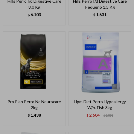
Hills Perro I/d Digestive Care
Hills Perro I/d Digestive Care
8.0 Kg
Pequeño 1.5 Kg
6.103
1.631
$
$
Pro Plan Perro Nc Neurocare
Hpm Diet Perro Hypoallergy
2kg
W/h. Fish 3kg
1.438
2.604
$
$
2.893
$