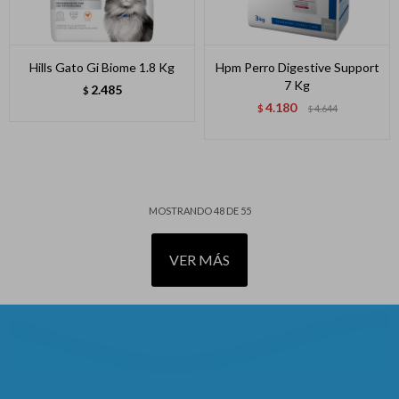
Hills Gato Gi Biome 1.8 Kg
Hpm Perro Digestive Support
7 Kg
2.485
$
4.180
$
4.644
$
MOSTRANDO
48
DE
55
VER MÁS