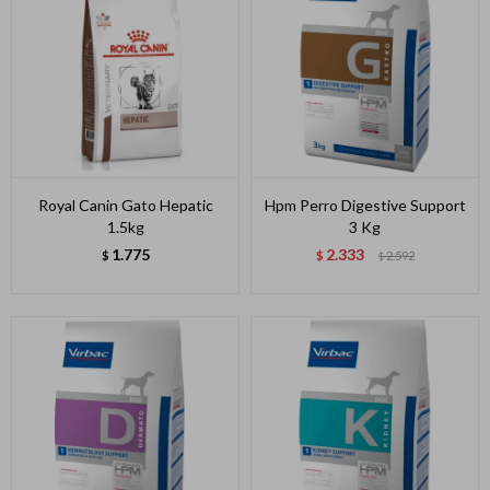
Royal Canin Gato Hepatic
Hpm Perro Digestive Support
1.5kg
3 Kg
1.775
2.333
$
$
2.592
$