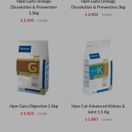
Hpm Gato Urology
Hpm Gato Urology
Dissolution & Prevention
Dissolution & Prevention 3kg
1.5kg
2.402
$
2.669
$
1.350
$
1.500
$
Hpm Gato Digestive 1.5kg
Hpm Cat Advanced Kidney &
Joint 1.5 Kg
1.423
$
1.581
$
1.487
$
1.652
$