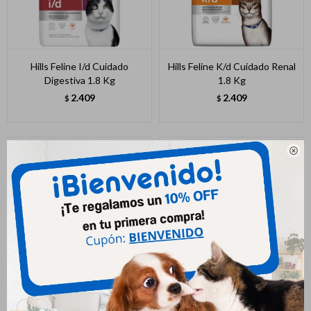
Hills Feline I/d Cuidado
Hills Feline K/d Cuidado Renal
Digestiva 1.8 Kg
1.8 Kg
2.409
2.409
$
$

Royal Canin Gato Urinary S/o
Royal Canin Gato Renal 2 Kg