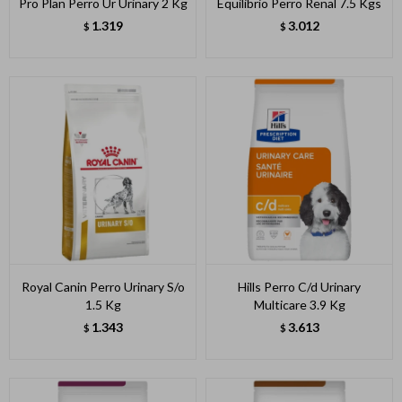
Pro Plan Perro Ur Urinary 2 Kg
Equilibrio Perro Renal 7.5 Kgs
1.319
3.012
$
$
Royal Canin Perro Urinary S/o
Hills Perro C/d Urinary
1.5 Kg
Multicare 3.9 Kg
1.343
3.613
$
$