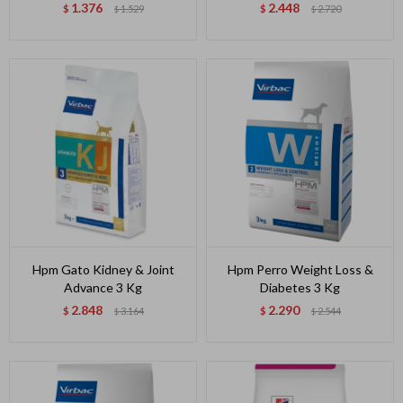
1.376
2.448
$
1.529
$
2.720
$
$
Hpm Gato Kidney & Joint
Hpm Perro Weight Loss &
Advance 3 Kg
Diabetes 3 Kg
2.848
2.290
$
3.164
$
2.544
$
$