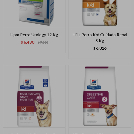
Hpm Perro Urology 12 Kg
Hills Perro K/d Cuidado Renal
8 Kg
6.480
$
7.200
$
6.016
$