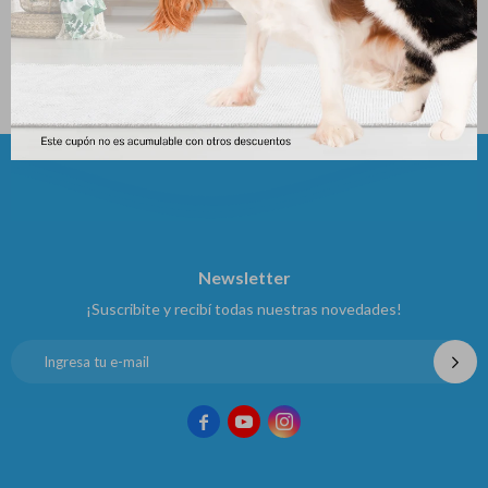
2.490
2.559
$
$
Newsletter
¡Suscribite y recibí todas nuestras novedades!


