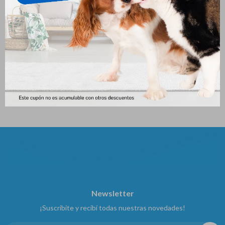
Cepillo De Dientes En Blister
Soft Care Loción Hidratante Y
Protectora Hydra Reflex (50
100
$
Gs)
851
$
Newsletter
¡Suscribite y recibí todas nuestras novedades!