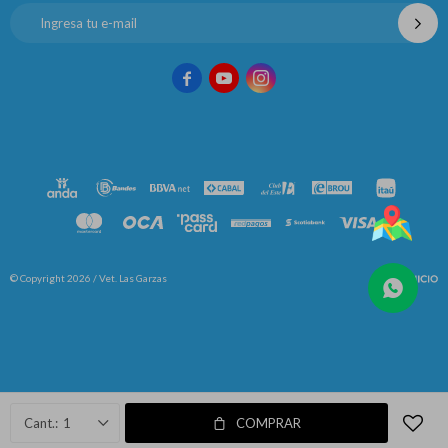



© Copyright 2026 / Vet. Las Garzas
Fenicio
1
COMPRAR