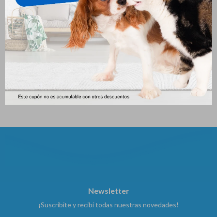
Limpia Lagrimas Soft Care Eye
Serenex Spray Gato 25 Ml
Clean Up (100ml)
628
$
551
$
Newsletter
¡Suscribite y recibí todas nuestras novedades!