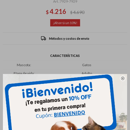
7929-7929
4.216
$
4.690
$
10
Métodos y costos de envío
CARACTERÍSTICAS
Mascota
Gatos
Etapa de vida
Adulto

Productos que te pueden interesar