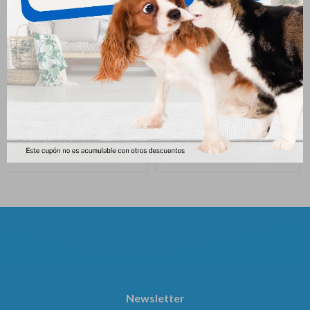
Equilibrio Perro Mature /
Equilibrio Perro Cachorro
Senior 15 Kg
15+3 Kg
3.790
3.790
$
$
Newsletter