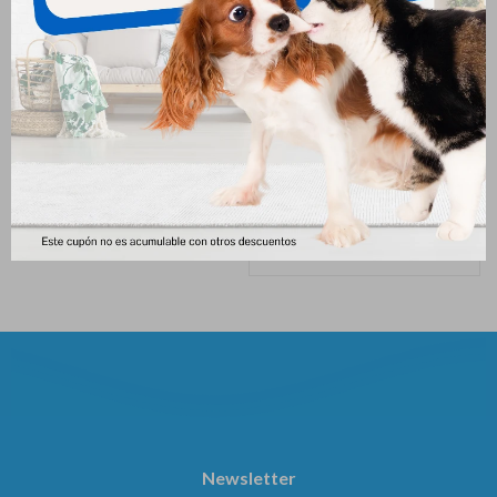
Royal Canin Mini Adulto 1 Kg
Hpm Cachorro Perro Pequeño
& Mini 1.5kg
946
$
995
$
1.105
$
Newsletter