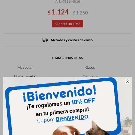
4816-4816
1.124
$
1.250
$
10
Métodos y costos de envío
CARACTERÍSTICAS
Mascota
Gatos
Etapa de vida
Cachorro

Productos que te pueden interesar