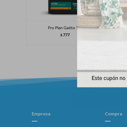
Pro Plan Gatito 1kg
Select
777
$
Empresa
Compra