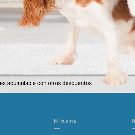
 Senior Longevidad Raza Mini Y
Pro Plan Gato Sensitive Stoma
Peq + 7 Años 2 Kgs
785
$
778
$
Mi cuenta
N