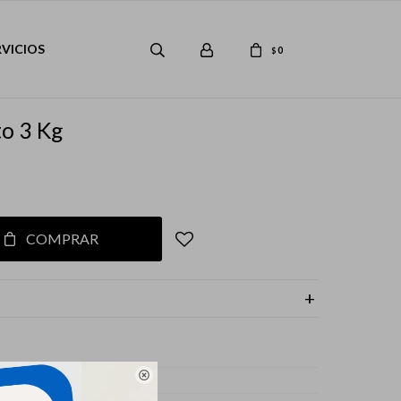
RVICIOS
0
$
to 3 Kg
COMPRAR
