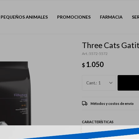
PEQUEÑOS ANIMALES
PROMOCIONES
FARMACIA
SE
Three Cats Gati
5572-5572
1.050
$
1
Métodos y costos de envío
CARACTERÍSTICAS
Mascota
Gatos