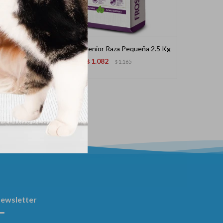
ch 1kg
Frost Perro Senior Raza Pequeña 2.5 Kg
Biofre
1.082
$
1.165
$
ewsletter