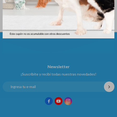
15kgs * 3kg
* 10 Kg
3.583
3.587
$
$
3.990
$
Newsletter
¡Suscribite y recibí todas nuestras novedades!


