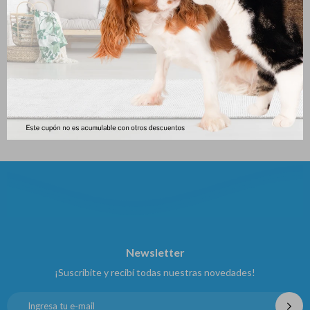
Comedero Doble Para
Comedero Metalico Color
Mascota 27*14*4.5
Pequeño
95
181
$
$
Newsletter
¡Suscribite y recibí todas nuestras novedades!