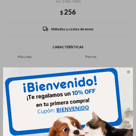
5985-5985
256
$
Métodos y costos de envío
CARACTERÍSTICAS
Mascota
Perros

Productos que te pueden interesar