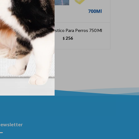
 Nº2
Boltella Plastico Para Perros 750 Ml
Jering
256
$
ewsletter