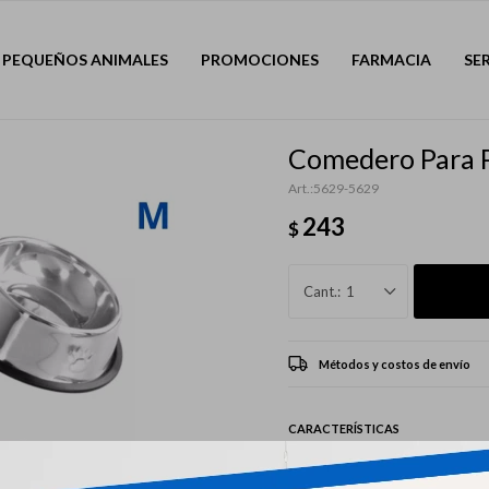
PEQUEÑOS ANIMALES
PROMOCIONES
FARMACIA
SE
Comedero Para P
5629-5629
243
$
1
Métodos y costos de envío
CARACTERÍSTICAS
Mascota
Perro