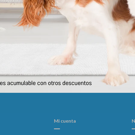
dero Metalico Color Pequeño
Comedero Acero Inoxidable
181
193
$
$
Mi cuenta
N