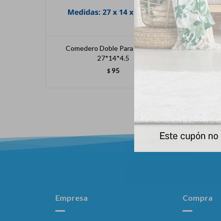
Comedero Doble Para Mascota
Come
27*14*4.5
95
$
Empresa
Compra