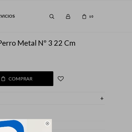
RVICIOS
0
$
erro Metal Nº 3 22 Cm
COMPRAR

s