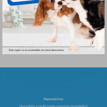
Bota Grande C/chifle Caña
Juguete Gato Pelota C/peluca
Larga
5cm Animal Planet (por
Unidad)
271
$
272
$
Newsletter
¡Suscribite y recibí todas nuestras novedades!