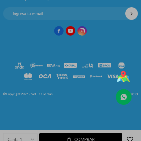



© Copyright 2026 / Vet. Las Garzas
Fenicio
1
COMPRAR