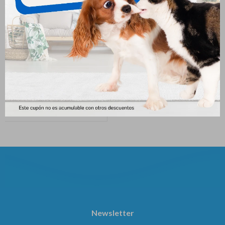
Nose Balm - Protector Solar
Mamadera 11cm C/chifle
De Nariz M-pets
275
$
273
$
Newsletter