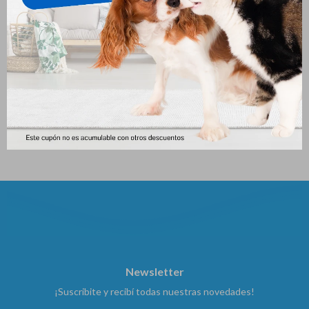
Juguete Para Perro Rosquilla
Juguete Perro Hueso Con
(cada Una)
Pinchos 14x5cm
183
184
$
$
Newsletter
¡Suscribite y recibí todas nuestras novedades!