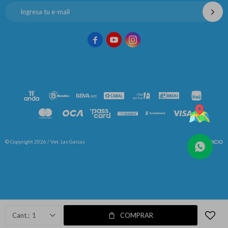



© Copyright 2026 / Vet. Las Garzas
Fenicio
1
COMPRAR