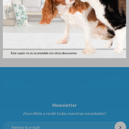
Juguete P/perros Pelota
Palta Catnip Con Adhesivo
Musical Pequeña
177
$
176
$
Newsletter
¡Suscribite y recibí todas nuestras novedades!