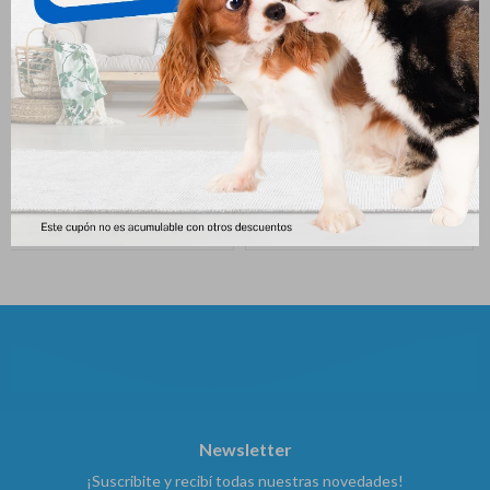
Bravecto 4.5 - 10 Kg
Revolution Perro 5 A 10 Kg
690
868
$
1.380
$
$
Newsletter
¡Suscribite y recibí todas nuestras novedades!