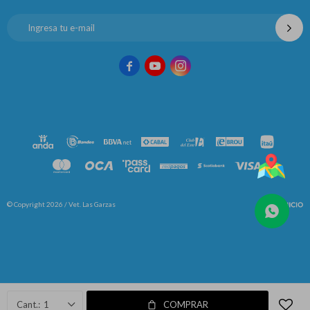



© Copyright 2026 / Vet. Las Garzas
Fenicio
1
COMPRAR