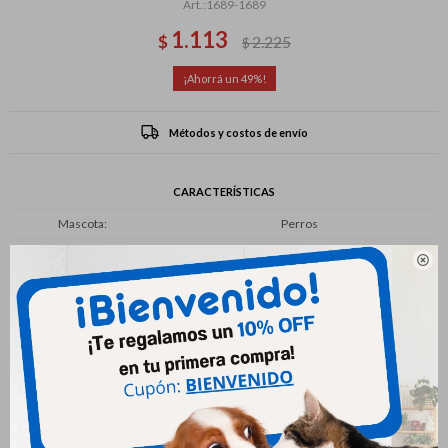
1689-1689
1.113
$
2.225
$
49
Métodos y costos de envío
CARACTERÍSTICAS
Mascota
Perros
Presentación
Comprimido

Productos que te pueden interesar