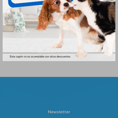
Collar Scalibor X 65 Cm
Frontline Spray X 250 Ml
1.149
1.168
$
$
Newsletter