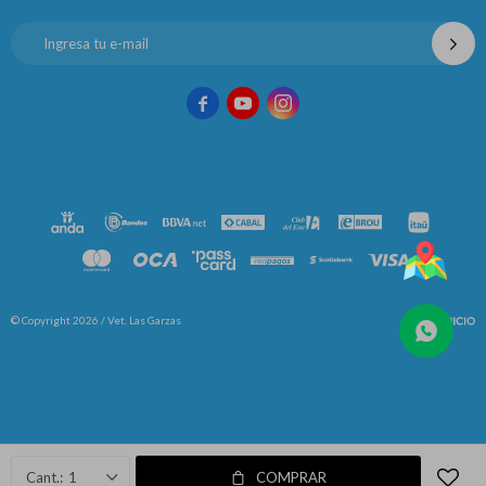



© Copyright 2026 / Vet. Las Garzas
Fenicio
1
COMPRAR