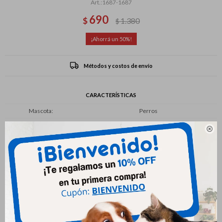
1687-1687
690
$
1.380
$
50
Métodos y costos de envío
CARACTERÍSTICAS
Mascota
Perros
Presentación
Comprimido

Productos que te pueden interesar