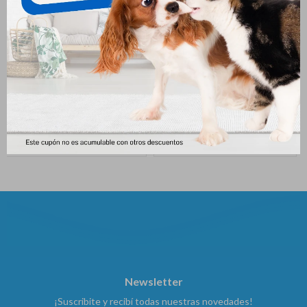
Bravecto 20 - 40 Kg
Cidar Gatos 1.5 - 3 Kg
1.113
617
$
2.225
$
$
Newsletter
¡Suscribite y recibí todas nuestras novedades!