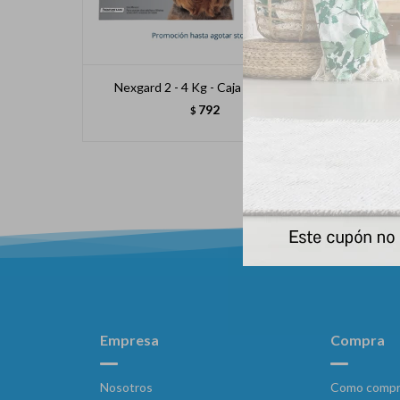
Nexgard 2 - 4 Kg - Caja * 3 Comp
792
$
Empresa
Compra
Nosotros
Como compr