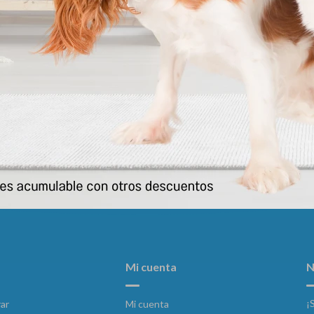
Cidar Perros 25.1 - 50 Kg
Revolution Perro 5 A 10 
835
868
$
$
Mi cuenta
N
¡
ar
Mi cuenta