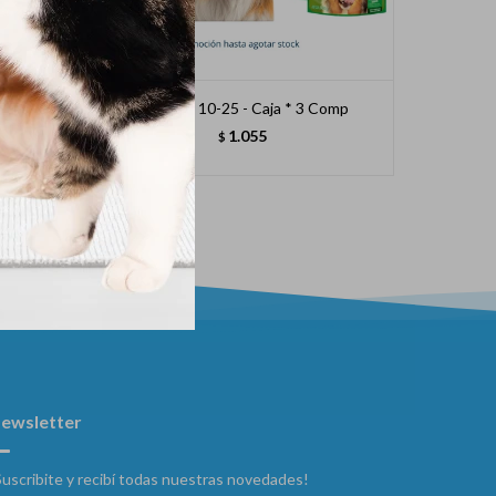
Kg
Nexgard 10-25 - Caja * 3 Comp
1.055
$
ewsletter
Suscribite y recibí todas nuestras novedades!