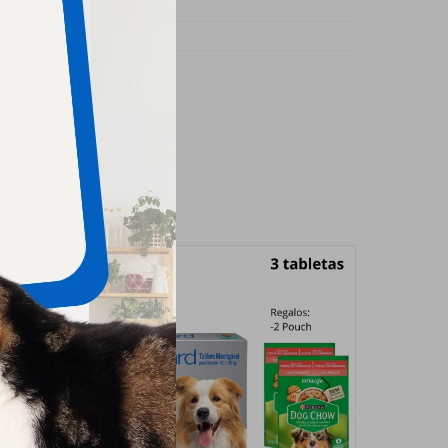
s
imido