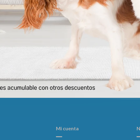
e Entrenamiento Dr. Pads 90*60
Paños De Entrenamient Celest
Paq 7 Uds
Cm 10 Und
220
232
$
$
Mi cuenta
N