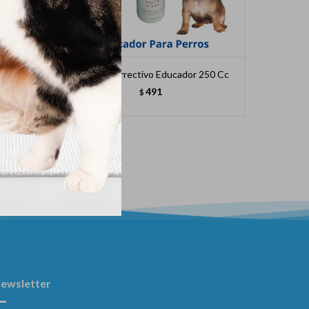
e 60x45
My Dog Correctivo Educador 250 Cc
A
491
$
ewsletter