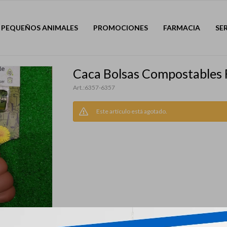
PEQUEÑOS ANIMALES
PROMOCIONES
FARMACIA
SE
Caca Bolsas Compostables 
6357-6357
Este artículo está agotado.