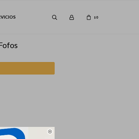
RVICIOS
0
$
Fofos
