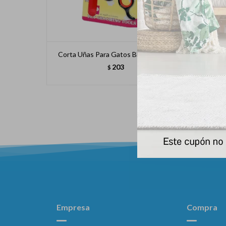
Corta Uñas Para Gatos Blister C/lima
Paños D
203
$
Empresa
Compra