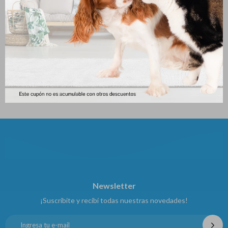
Juguete Para Gatos Raton 3
Raton Peludo Y Feliz
Unidades
106
$
100
$
Newsletter
¡Suscribite y recibí todas nuestras novedades!