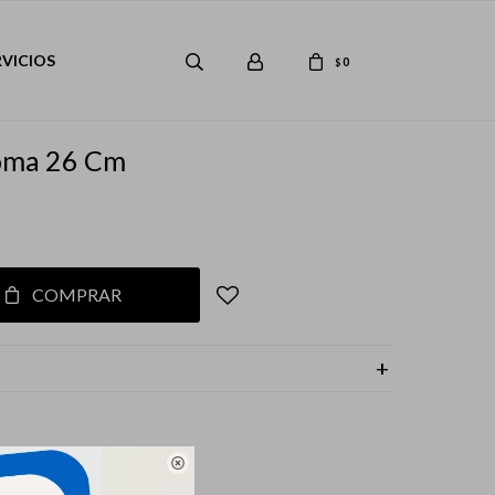
RVICIOS
0
$
oma 26 Cm
COMPRAR

s