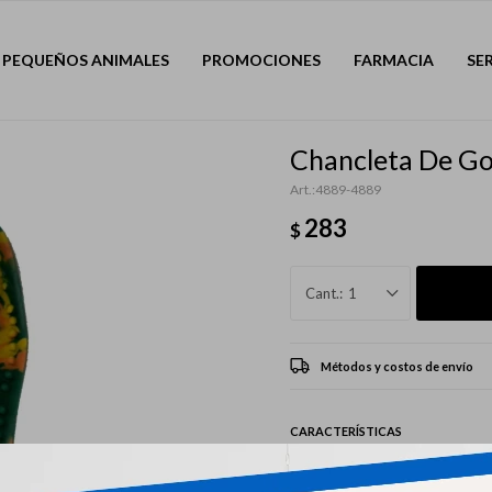
PEQUEÑOS ANIMALES
PROMOCIONES
FARMACIA
SE
Chancleta De G
4889-4889
283
$
1
Métodos y costos de envío
CARACTERÍSTICAS
Mascota
Perro