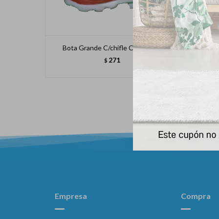
Bota Grande C/chifle Caña Larga
Jugu
271
$
Empresa
Compra