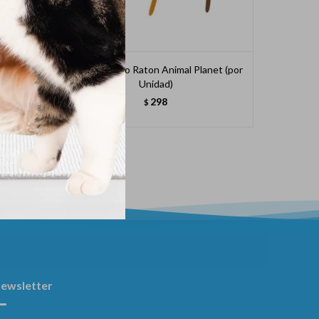
Nariz M-
Juguete Gato Raton Animal Planet (por
Juguete
Unidad)
298
$
ewsletter