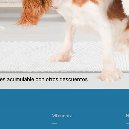
ete Gato Pelota C/peluca 5cm
Nose Balm - Protector Solar De 
Animal Planet (por Unidad)
pets
272
273
$
$
Mi cuenta
N