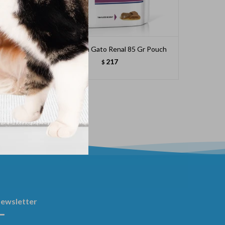
ieira
Royal Canin Gato Renal 85 Gr Pouch
Royal Ca
217
$
ewsletter