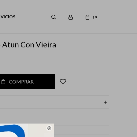
RVICIOS
0
$
 Atun Con Vieira
COMPRAR
