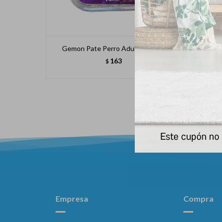
Gemon Pate Perro Adulto 150 Gr
Gemon 
163
$
Empresa
Compra