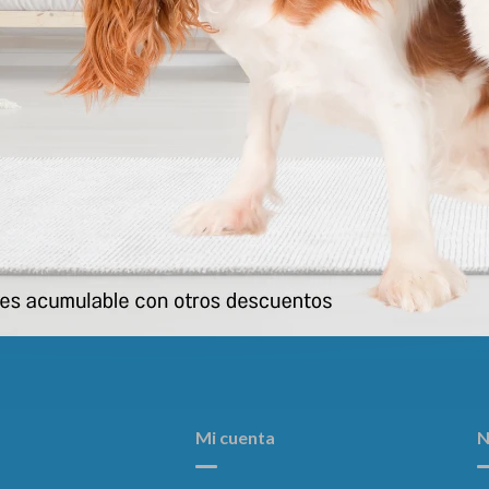
Pate Perro Cachorro Puppy And
Churu Receta De Pollo Con V
Junior 150 Gr
176
$
163
$
Mi cuenta
N