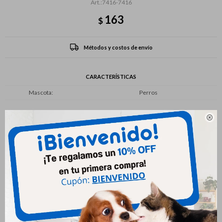
7416-7416
163
$
Métodos y costos de envío
CARACTERÍSTICAS
Mascota
Perros

Productos que te pueden interesar