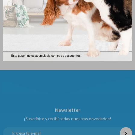
Pedigree Lata Cachorro 340
Applaws Lata Kitten Tuna
Gr
159
$
153
$
Newsletter
¡Suscribite y recibí todas nuestras novedades!