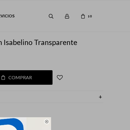
RVICIOS
0
$
m Isabelino Transparente
COMPRAR
