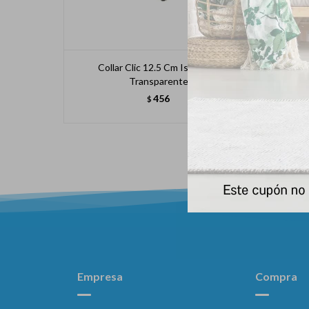
Collar Clic 12.5 Cm Isabelino
Transparente
456
$
Empresa
Compra