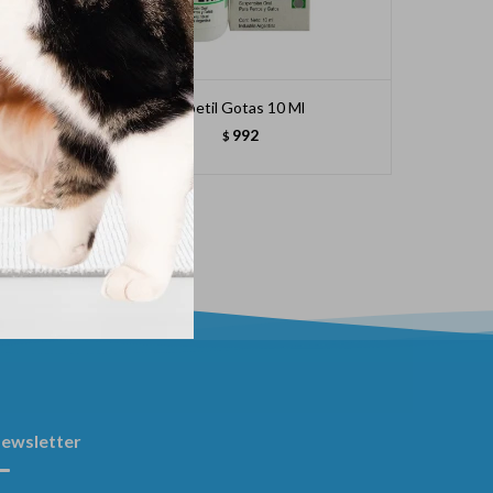
Apetil Gotas 10 Ml
992
$
ewsletter