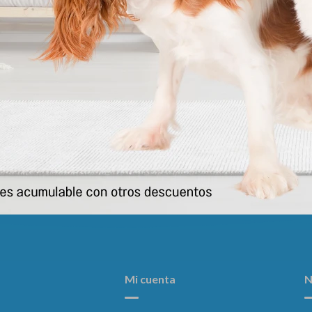
Pet Milk * 100 Grs
Nutriplus Gel
930
956
$
$
Mi cuenta
N