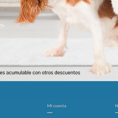
te Para Gatos Base Espiral Con
Juguete Para Gatos Varita Con
Raton
40 Cm
299
305
$
$
Mi cuenta
N