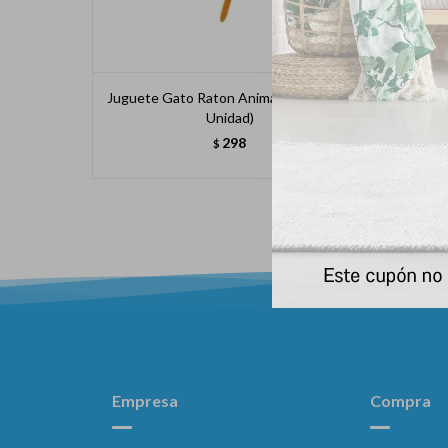
Juguete Gato Raton Animal Planet (por
Jugue
Unidad)
298
$
Empresa
Compra