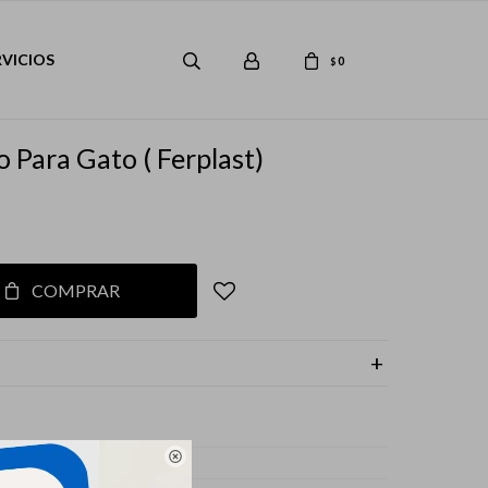
RVICIOS
0
$
 Para Gato ( Ferplast)
COMPRAR
