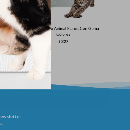
 Plumas
Juguete Gato Animal Planet Con Goma
R
Colores
327
$
ewsletter