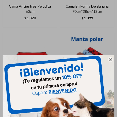
Cama Antiestres Peludita
Cama En Forma De Banana
60cm
70cm*38cm*13cm
1.320
1.399
$
$

Cuna Nº 4 Octo/rect J
Manta Polar Estampada
100*60 Cm
1.792
$
369
$