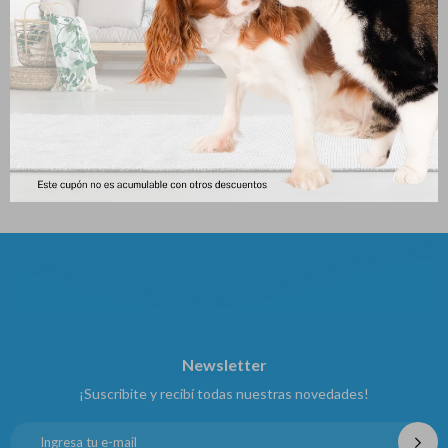
Doc-fish Anticloro
Racion De Cardenal / Exóticos
* 500 Gr
51
$
80
$
Newsletter
¡Suscribite y recibí todas nuestras novedades!