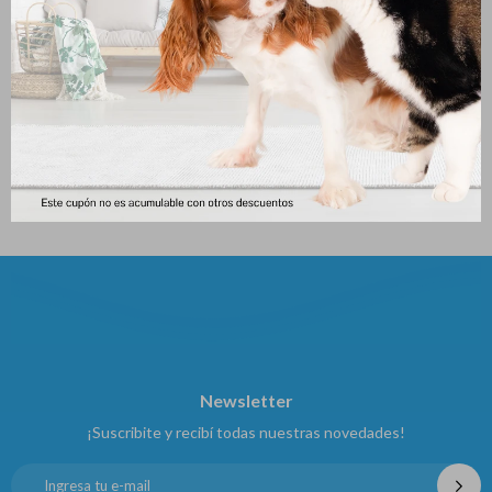
Doc-fish Anticloro
Doc- Fish Azul De Metileno
51
71
$
$
Newsletter
¡Suscribite y recibí todas nuestras novedades!