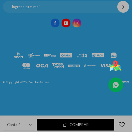



© Copyright 2026 / Vet. Las Garzas
Fenicio
1
COMPRAR