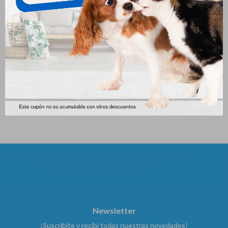
Excellent Adulto Gato Urinary
Pro Plan Urinary Gato 1kg
1kg
752
$
556
$
Newsletter
¡Suscribite y recibí todas nuestras novedades!