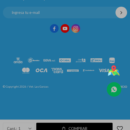



© Copyright 2026 / Vet. Las Garzas
Fenicio
1
COMPRAR